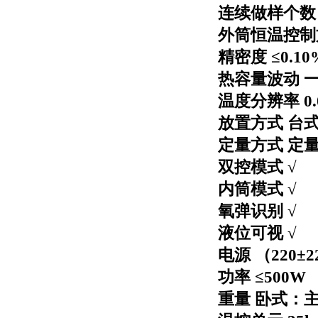
连续做样个数
外筒恒温控制
精密度 ≤
0.10
热容量波动 
温度分辨率
0.
放置方式 台
定量方式 定
双控模式 √
内筒模式 √
氧弹识别 √
液位可视 √
电源 （
220
±
2
功率 ≤
500W
重量 卧式：