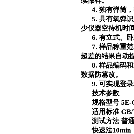
续做样。
4. 独有弹
5. 具有氧
少仪器空待机时
6. 有立式
7. 样品称
超差的结果自动
8. 样品编
数据防篡改。
9. 可实现
技术参数
规格型号
5E-
适用标准
GB/
测试方法 普
快速法
10min